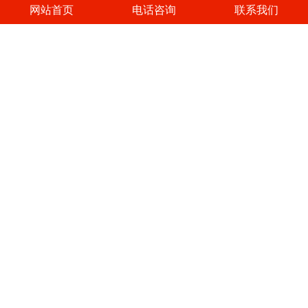
网站首页
电话咨询
联系我们
新闻资讯
NEWS
检查NSK轴承，用户必须具备以下知识
滚动轴承发热的原因及其排除方法
保证轴承能可靠地工作要注意以下几点
对轴承外加密封的选择应考虑下列几种主要
INA轴承安装步骤
SKF调心滚子轴承密封性的重要性
磨辊轴承寿命的影响因素
滑动轴承的故障分析
了解更多 >>